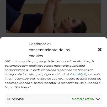
PILATES TERAPÉUTICO. MOVIMIENTO
Gestionar el
CONSCIENTE PARA RECUPERAR EL EQUILIBRIO
consentimiento de las
cookies
Pilates terapéutico, Recupera el equilibrio físico y
Utilizamos cookies propias y de terceros con fines técnicos, de
emocional a través de un movimiento consciente,
personalización, analíticos y para mostrarte publicidad
suave y profundamente restaurador.
personalizada a un perfil elaborado a partir de tus hábitos de
navegación (por ejemplo, páginas visitadas).
Clica AQUÍ
para más
información sobre la Política de Cookies. Puedes aceptar todas las
cookies pulsando el botón “Aceptar” o rechazar su uso pulsando el
botón “Rechazar”.
Funcional
Siempre activo