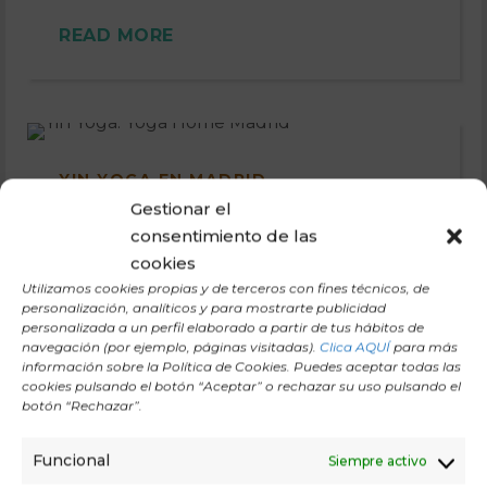
READ MORE
YIN YOGA EN MADRID
Gestionar el
Yin yoga es una práctica tranquila y pasiva
consentimiento de las
que se enfoca en estirar los tejidos
cookies
conectivos y mejorar la flexibilidad,
Utilizamos cookies propias y de terceros con fines técnicos, de
centrándose en posturas sostenidas
personalización, analíticos y para mostrarte publicidad
personalizada a un perfil elaborado a partir de tus hábitos de
durante […]
navegación (por ejemplo, páginas visitadas).
Clica AQUÍ
para más
información sobre la Política de Cookies. Puedes aceptar todas las
READ MORE
cookies pulsando el botón “Aceptar” o rechazar su uso pulsando el
botón “Rechazar”.
Funcional
Siempre activo