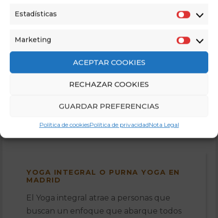
Estadísticas
YOGA PRENATAL EN MADRID
El yoga prenatal está específicamente
Marketing
orientado a mujeres embarazadas.
ACEPTAR COOKIES
Durante su práctica, además de todo el
bienestar físico, y emocional que produce
RECHAZAR COOKIES
la práctica de […]
GUARDAR PREFERENCIAS
READ MORE
Política de cookies
Política de privacidad
Nota Legal
YOGA INTEGRAL O PURNA YOGA EN
MADRID
El Yoga integral atrae a personas que
buscan un enfoque que abarque todos