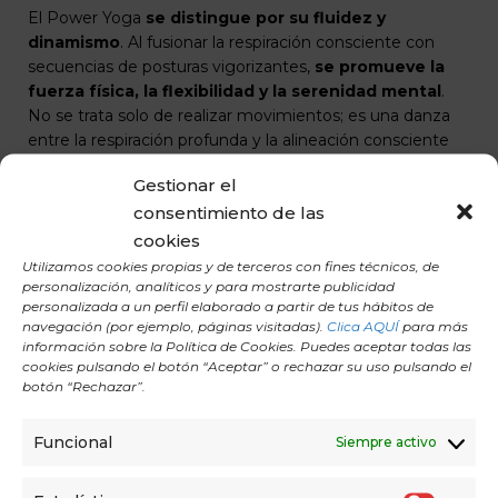
El Power Yoga
se distingue por su fluidez y
dinamismo
. Al fusionar la respiración consciente con
secuencias de posturas vigorizantes,
se promueve la
fuerza física, la flexibilidad y la serenidad mental
.
No se trata solo de realizar movimientos; es una danza
entre la respiración profunda y la alineación consciente
del cuerpo.
Gestionar el
consentimiento de las
A través de la
combinación de posturas, respiración
consciente y enfoque mental
, esta disciplina ancestral
cookies
te invita a descubrir un camino hacia la serenidad interior
Utilizamos cookies propias y de terceros con fines técnicos, de
y el bienestar general. Esta tipología de yoga
es
personalización, analíticos y para mostrarte publicidad
personalizada a un perfil elaborado a partir de tus hábitos de
accesible para todos los públicos
.
navegación (por ejemplo, páginas visitadas).
Clica AQUÍ
para más
información sobre la Política de Cookies. Puedes aceptar todas las
Una sesión clásica de Power Yoga suele tener
una
cookies pulsando el botón “Aceptar” o rechazar su uso pulsando el
duración aproximada de 45 minutos
. No obstante,
la
botón “Rechazar”.
duración puede variar dependiendo de la
disponibilidad de tiempo y los objetivos
Funcional
Siempre activo
individuales
. Es importante respetar el tiempo
necesario para realizar las posturas de manera adecuada