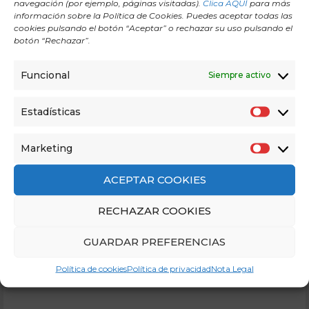
navegación (por ejemplo, páginas visitadas).
Clica AQUÍ
para más
información sobre la Política de Cookies. Puedes aceptar todas las
cookies pulsando el botón “Aceptar” o rechazar su uso pulsando el
¿Con qué antelación debo
botón “Rechazar”.
llegar al centro?
Funcional
Siempre activo
Estadísticas
Marketing
ACEPTAR COOKIES
Pregúntanos
RECHAZAR COOKIES
GUARDAR PREFERENCIAS
Política de cookies
Política de privacidad
Nota Legal