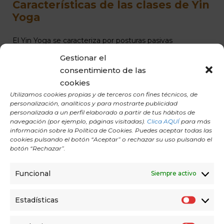
Características de las clases de Yin
Yoga
El Yin Yoga se caracteriza por posturas pasivas
sostenidas, típicamente de 3 a 5 minutos o más, que
Gestionar el
trabajan en las capas más profundas del tejido conectivo.
consentimiento de las
cookies
A diferencia de estilos más dinámicos, Yin busca relajar
Utilizamos cookies propias y de terceros con fines técnicos, de
los músculos para llegar a ligamentos, tendones y
personalización, analíticos y para mostrarte publicidad
fascias. Se enfoca en la meditación y la conciencia
personalizada a un perfil elaborado a partir de tus hábitos de
respiratoria, promoviendo la relajación profunda y la
navegación (por ejemplo, páginas visitadas).
Clica AQUÍ
para más
liberación de tensiones emocionales.
información sobre la Política de Cookies. Puedes aceptar todas las
cookies pulsando el botón “Aceptar” o rechazar su uso pulsando el
botón “Rechazar”.
Este enfoque tranquilo y prolongado favorece la
flexibilidad, equilibra la energía y estimula el flujo de chi o
energía vital en el cuerpo.
Funcional
Siempre activo
Estadísticas
Beneficios de practicar Yin Yoga
E
s