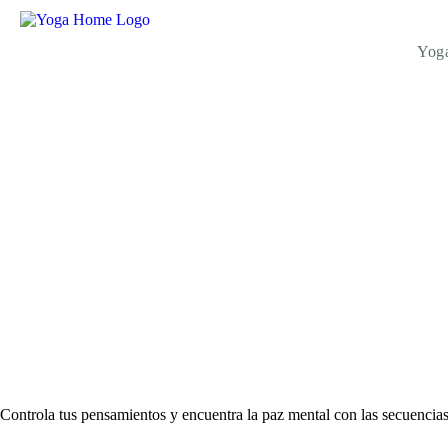
Yog
DHA
RMA
YOG
A EN
MAD
RID
Controla tus pensamientos y encuentra la paz mental con las secuencia