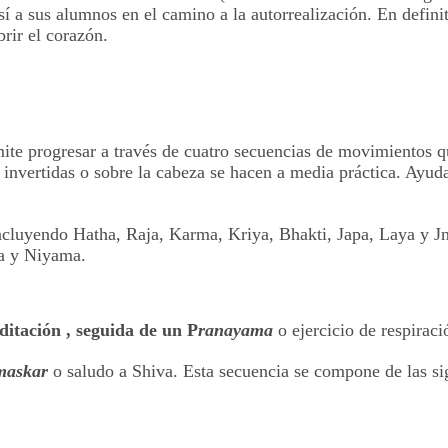
í a sus alumnos en el camino a la autorrealización. En defini
rir el corazón.
te progresar a través de cuatro secuencias de movimientos que
 invertidas o sobre la cabeza se hacen a media práctica. Ayud
incluyendo Hatha, Raja, Karma, Kriya, Bhakti, Japa, Laya y 
ma y Niyama.
itación , seguida de un P
ranayama
o ejercicio de respiració
maskar
o saludo a Shiva. Esta secuencia se compone de las si