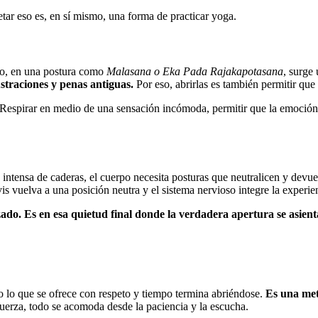
tar eso es, en sí mismo, una forma de practicar yoga.
to, en una postura como
Malasana o Eka Pada Rajakapotasana
, surge
straciones y penas antiguas.
Por eso, abrirlas es también permitir qu
ajo. Respirar en medio de una sensación incómoda, permitir que la emoció
intensa de caderas, el cuerpo necesita posturas que neutralicen y devu
is vuelva a una posición neutra y el sistema nervioso integre la experie
zado. Es en esa quietud final donde la verdadera apertura se asienta
 lo que se ofrece con respeto y tiempo termina abriéndose.
Es una metá
fuerza, todo se acomoda desde la paciencia y la escucha.