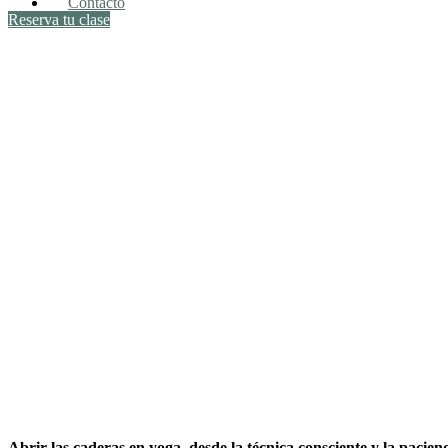
Contacto
Reserva tu clase
Abrir
las
Caderas
Sin
Agredirlas:
Técnica
y
Paciencia
Abrir las caderas en yoga, desde la técnica consciente y la pacie