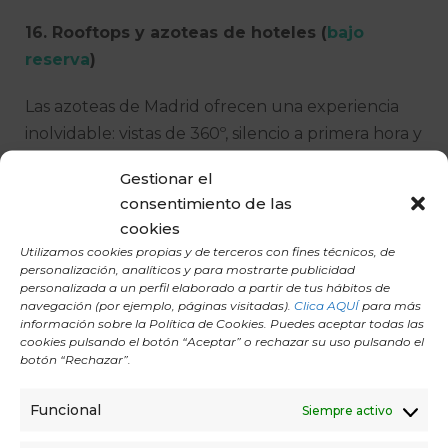
16. Rooftops y azoteas de hoteles (
bajo
reserva
)
Las azoteas de Madrid ofrecen una experiencia
inolvidable: vistas de 360º, silencio a primera hora y
una luz espectacular. Muchas permiten reservar
Gestionar el
para sesiones privadas.
consentimiento de las
cookies
Ideal para:
eventos corporativos, yoga & brunch,
Utilizamos cookies propias y de terceros con fines técnicos, de
masterclasses boutique.
personalización, analíticos y para mostrarte publicidad
personalizada a un perfil elaborado a partir de tus hábitos de
navegación (por ejemplo, páginas visitadas).
Clica AQUÍ
para más
17.
Parque Enrique Tierno Galván
— Praderas
información sobre la Política de Cookies. Puedes aceptar todas las
tranquilas
cookies pulsando el botón “Aceptar” o rechazar su uso pulsando el
botón “Rechazar”.
Conocido por su amplitud y su ambiente relajado.
Incluso los fines de semana es posible encontrar
Funcional
Siempre activo
zonas libres de ruido.