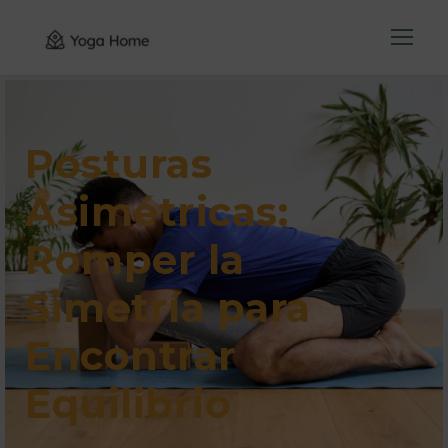
Posturas
Asimétricas:
Romper la
Simetría para
Encontrar
Equilibrio