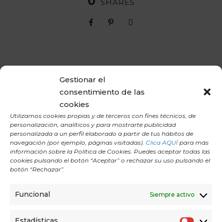
0
SHARES
PREV
NEXT
Gestionar el
consentimiento de las
cookies
Utilizamos cookies propias y de terceros con fines técnicos, de
personalización, analíticos y para mostrarte publicidad
personalizada a un perfil elaborado a partir de tus hábitos de
navegación (por ejemplo, páginas visitadas).
Clica AQUÍ
para más
LEAVE A REPLY
información sobre la Política de Cookies. Puedes aceptar todas las
cookies pulsando el botón “Aceptar” o rechazar su uso pulsando el
botón “Rechazar”.
Funcional
Siempre activo
Estadísticas