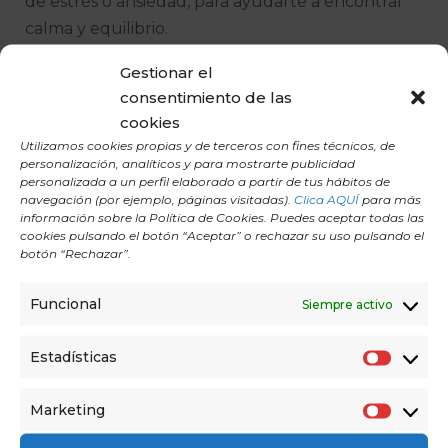
de estrés o ansiedad, para ayudarte a encontrar
calma y equilibrio.
Gestionar el
Si quieres incorporar los increíbles beneficios de
consentimiento de las
los Mudras en tu práctica de Yoga, infórmate
cookies
sobre las
clases de yoga
y meditación disponibles
Utilizamos cookies propias y de terceros con fines técnicos, de
en el centro de Madrid en
Yoga Home Madrid
personalización, analíticos y para mostrarte publicidad
personalizada a un perfil elaborado a partir de tus hábitos de
navegación (por ejemplo, páginas visitadas).
Clica AQUÍ
para más
información sobre la Política de Cookies. Puedes aceptar todas las
cookies pulsando el botón “Aceptar” o rechazar su uso pulsando el
botón “Rechazar”.
0
SHARES
Funcional
Siempre activo
Estadísticas
E
s
Marketing
M
t
PREV
NEXT