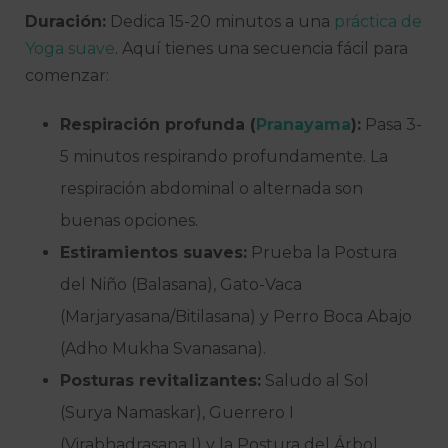
Duración:
Dedica 15-20 minutos a una
práctica de
Yoga suave
. Aquí tienes una secuencia fácil para
comenzar:
Respiración profunda (
Pranayama
):
Pasa 3-
5 minutos respirando profundamente. La
respiración abdominal o alternada son
buenas opciones.
Estiramientos suaves:
Prueba la Postura
del Niño (Balasana), Gato-Vaca
(Marjaryasana/Bitilasana) y Perro Boca Abajo
(Adho Mukha Svanasana).
Posturas revitalizantes:
Saludo al Sol
(Surya Namaskar), Guerrero I
(Virabhadrasana I) y la Postura del Árbol