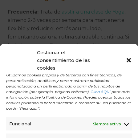
Frecuencia:
Trata de
asistir a una clase de Yoga
,
almeno 2-3 veces por semana para mantenerte
flexible y reducir el estrés acumulado,
fomentando así una rutina saludable continua. Si
trabajas en una oficina, puede ser útil acceder a
Gestionar el
tu sala de Yoga más cercana a tu oficina de
consentimiento de las
trabajo, lo que facilita la incorporación del Yoga
cookies
en tu día a día sin alterar demasiado tu horario.
Utilizamos cookies propias y de terceros con fines técnicos, de
personalización, analíticos y para mostrarte publicidad
Mantente Activo
personalizada a un perfil elaborado a partir de tus hábitos de
navegación (por ejemplo, páginas visitadas).
Clica AQUÍ
para más
Actividad física:
Además del yoga, incorpora
información sobre la Política de Cookies. Puedes aceptar todas las
cookies pulsando el botón “Aceptar” o rechazar su uso pulsando el
otras formas de ejercicio como caminar, nadar o
botón “Rechazar”.
andar en bicicleta para mantener un buen
estado físico general, lo que también puede
Funcional
Siempre activo
aumentar tu energía y productividad.