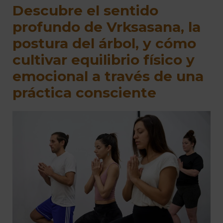
Descubre el sentido
profundo de Vrksasana, la
postura del árbol, y cómo
cultivar equilibrio físico y
emocional a través de una
práctica consciente