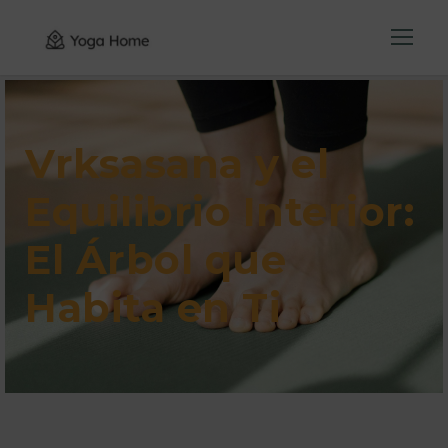
Vrksasana y el
Equilibrio Interior:
El Árbol que
Habita en Ti