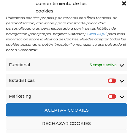
Vrksasana es mucho más que
consentimiento de las
una postura de yoga.
cookies
Utilizamos cookies propias y de terceros con fines técnicos, de
Es una práctica de aceptación, de
personalización, analíticos y para mostrarte publicidad
personalizada a un perfil elaborado a partir de tus hábitos de
autoescucha y de resiliencia.
Nos enseña que
navegación (por ejemplo, páginas visitadas).
Clica AQUÍ
para más
el equilibrio no es un estado fijo, sino un diálogo
información sobre la Política de Cookies. Puedes aceptar todas las
cookies pulsando el botón “Aceptar” o rechazar su uso pulsando el
permanente entre la fuerza y la flexibilidad, entre
botón “Rechazar”.
el sostén y la rendición.
Funcional
Siempre activo
Cada vez que te coloques en Vrksasana, hazlo no
para mostrar estabilidad al mundo, sino para
Estadísticas
escuchar el lenguaje sutil de tu cuerpo, para
E
reconocerte en tu fragilidad, en tu oscilación,
s
Marketing
M
en tu capacidad infinita de reajustarte y de
t
a
permanecer erguido.
a
ACEPTAR COOKIES
r
d
RECHAZAR COOKIES
k
í
e
s