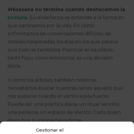
Vrksasana no termina cuando deshacemos la
postura
.
Su enseñanza se extiende a la forma en
que caminamos por la vida. En cómo
enfrentamos las conversaciones difíciles, las
noticias inesperadas, los días en los que parece
que todo se tambalea. Practicar el equilibrio,
tanto físico como emocional, es una decisión
diaria.
Y, como los árboles, también nosotros
necesitamos buscar nuestras raíces: aquello que
nos sostiene cuando el viento sopla fuerte.
Puede ser una práctica diaria, un ritual sencillo,
una persona, un espacio de silencio. Cada quien
descubre su propia tierra firme.
Gestionar el