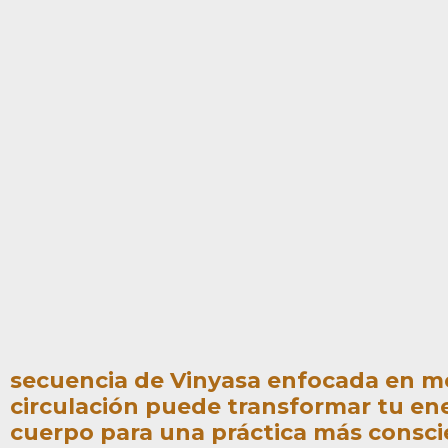
cul
aci
ón
secuencia de Vinyasa enfocada en movi
circulación puede transformar tu ene
cuerpo para una práctica más consci