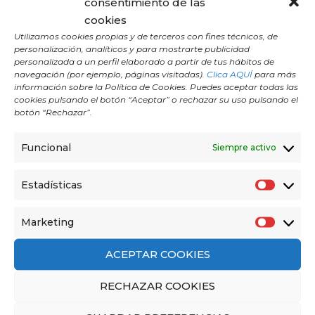
la mente y renueva la energía.
Ya seas
consentimiento de las
principiante o practicante avanzado, incorporar
cookies
Utilizamos cookies propias y de terceros con fines técnicos, de
esta poderosa serie a tu rutina de yoga te
personalización, analíticos y para mostrarte publicidad
ayudará a transformar tu bienestar físico y
personalizada a un perfil elaborado a partir de tus hábitos de
navegación (por ejemplo, páginas visitadas).
Clica AQUÍ
para más
mental. ¡Anímate a practicar y siente su impacto
información sobre la Política de Cookies. Puedes aceptar todas las
en tu vida diaria!
cookies pulsando el botón “Aceptar” o rechazar su uso pulsando el
botón “Rechazar”.
Funcional
Siempre activo
Te invitamos a unirte a nuestras clases
.
Visita
Estadísticas
nuestra web para obtener más información
E
sobre nuestros
profesores
y
horarios,
y no
s
Marketing
olvides explorar nuestro
blog
para descubrir
M
t
artículos interesantes sobre yoga y salud.
a
a
ACEPTAR COOKIES
r
d
RECHAZAR COOKIES
k
í
e
s