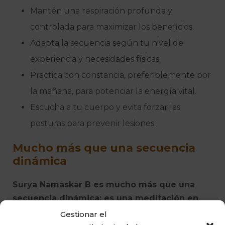
Mantén una respiración profunda y
controlada para maximizar los beneficios.
Adapta la secuencia según tu nivel de
experiencia y necesidades físicas.
Practica con constancia, preferiblemente por
la mañana, para potenciar la energía vital.
Escucha a tu cuerpo y evita forzar las
posturas para prevenir lesiones.
M
ucho más que una secuencia
dinámica
Surya Namaskar B es mucho más que una
secuencia dinámica; es una meditación en
movimiento que fortalece el cuerpo, aquieta
Gestionar el