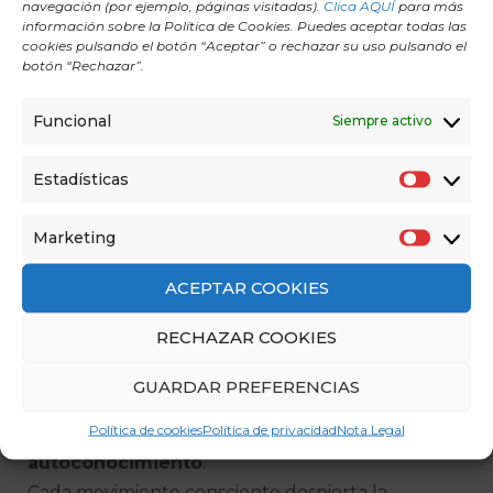
navegación (por ejemplo, páginas visitadas).
Clica AQUÍ
para más
donde sea cómodo, manteniendo el
información sobre la Política de Cookies. Puedes aceptar todas las
cookies pulsando el botón “Aceptar” o rechazar su uso pulsando el
abdomen activo.
botón “Rechazar”.
Favorece el equilibrio entre fuerza y control.
Funcional
Siempre activo
Estiramiento final (2 minutos)
Lleva las rodillas al pecho, abraza y respira.
Estadísticas
E
Suelta la espalda, el cuello y los hombros.
s
Permítete una sensación de descanso
Marketing
M
t
profundo.
a
a
ACEPTAR COOKIES
r
d
El verdadero propósito: moverte
RECHAZAR COOKIES
k
í
para sentirte vivo
e
s
GUARDAR PREFERENCIAS
t
t
Más allá del ejercicio,
el Pilates se convierte con
i
i
Política de cookies
Política de privacidad
Nota Legal
el tiempo en una práctica de
n
c
autoconocimiento
.
g
a
Cada movimiento consciente despierta la