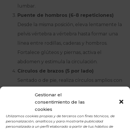
lumbar.
Puente de hombros (6-8 repeticiones)
Desde la misma posición, eleva lentamente la
pelvis vértebra a vértebra hasta formar una
línea entre rodillas, caderas y hombros.
Fortalece glúteos y piernas, activa el
abdomen y estimula la circulación.
Círculos de brazos (5 por lado)
Sentado o de pie, realiza círculos amplios con
los brazos para movilizar hombros y mejorar
Gestionar el
la coordinación.
consentimiento de las
Elevaciones alternas de piernas (8
cookies
Utilizamos cookies propias y de terceros con fines técnicos, de
repeticiones)
personalización, analíticos y para mostrarte publicidad
Tumbado boca arriba, eleva una pierna hasta
personalizada a un perfil elaborado a partir de tus hábitos de