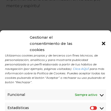
mente y espíritu!
Te invitamos a unirte a nuestras clases
.
Visita
Gestionar el
nuestra web para obtener más información
consentimiento de las
sobre nuestros
profesores
y
horarios,
y no
cookies
olvides explorar nuestro
blog
para descubrir
Utilizamos cookies propias y de terceros con fines técnicos, de
personalización, analíticos y para mostrarte publicidad
artículos interesantes sobre yoga y salud.
personalizada a un perfil elaborado a partir de tus hábitos de
navegación (por ejemplo, páginas visitadas).
Clica AQUÍ
para más
información sobre la Política de Cookies. Puedes aceptar todas las
cookies pulsando el botón “Aceptar” o rechazar su uso pulsando el
botón “Rechazar”.
Funcional
Siempre activo
Estadísticas
E