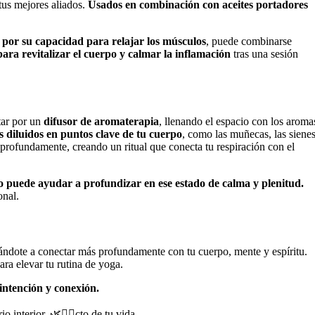
 tus mejores aliados.
Usados ​​en combinación con aceites portadores
 por su capacidad para relajar los músculos
, puede combinarse
para revitalizar el cuerpo y calmar la inflamación
tras una sesión
tar por un
difusor de aromaterapia
, llenando el espacio con los aroma
es diluidos en puntos clave de tu cuerpo
, como las muñecas, las siene
 profundamente, creando un ritual que conecta tu respiración con el
lo puede ayudar a profundizar en ese estado de calma y plenitud.
onal.
ndote a conectar más profundamente con tu cuerpo, mente y espíritu.
ra elevar tu rutina de yoga.
 intención y conexión.
 interior. 🌿🧘‍♀️cto de tu vida.