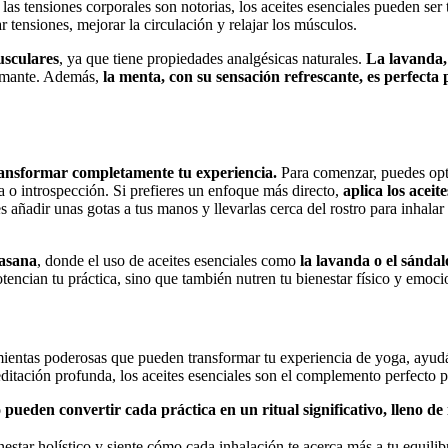
las tensiones corporales son notorias, los aceites esenciales pueden ser
ar tensiones, mejorar la circulación y relajar los músculos.
musculares
, ya que tiene propiedades analgésicas naturales.
La lavanda,
calmante. Además,
la menta, con su sensación refrescante, es perfecta 
transformar completamente tu experiencia.
Para comenzar, puedes op
ma o introspección. Si prefieres un enfoque más directo,
aplica los aceit
añadir unas gotas a tus manos y llevarlas cerca del rostro para inhalar
vasana
, donde el uso de aceites esenciales como
la lavanda o el sánda
otencian tu práctica, sino que también nutren tu bienestar físico y emoci
ientas poderosas que pueden transformar tu experiencia de yoga, ayudá
itación profunda, los aceites esenciales son el complemento perfecto pa
pueden convertir cada práctica en un ritual significativo, lleno de
nestar holístico y siente cómo cada inhalación te acerca más a tu equilibrio