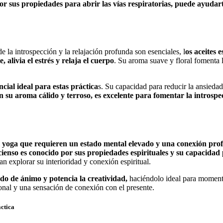
por sus propiedades para abrir las vías respiratorias, puede ayud
de la introspección y la relajación profunda son esenciales, l
os aceites 
, alivia el estrés y relaja el cuerpo
. Su aroma suave y floral fomenta 
ncial ideal para estas práctica
s. Su capacidad para reducir la ansieda
on su aroma cálido y terroso, es excelente para fomentar la introspe
l yoga que requieren un estado mental elevado y una conexión prof
ncienso es conocido por sus propiedades espirituales y su capacid
n explorar su interioridad y conexión espiritual.
ado de ánimo y potencia la creatividad,
haciéndolo ideal para momento
ional y una sensación de conexión con el presente.
áctica