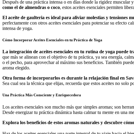
Después de una práctica intensa o en días donde la rigidez muscular y 
como el de almendras o coco
, estos aceites esenciales permiten liber
El aceite de gaulteria es ideal para aliviar molestias y tensiones 
perfectamente con otros aceites esenciales para potenciar su efecto 
intensa de yoga.
Cómo Incorporar Aceites Esenciales en tu Práctica de Yoga
La integración de aceites esenciales en tu rutina de yoga puede 
que más se alinean con el objetivo de tu práctica, ya sea energía, cal
o el pecho, para aprovechar al máximo sus beneficios. También puedes 
aroma elegido.
Otra forma de incorporarlos es durante la relajación final en Sa
Sea cual sea la técnica que elijas, recuerda que estos aceites no solo p
Una Práctica Más Consciente y Enriquecedora
Los aceites esenciales son mucho más que simples aromas; son herram
Desde energizar tu práctica dinámica hasta calmar tu mente en una med
Explora los beneficios de estos aromas naturales y descubre cómo 
Haz de los aceites esenciales una parte integral de tu viaje hacia el bie