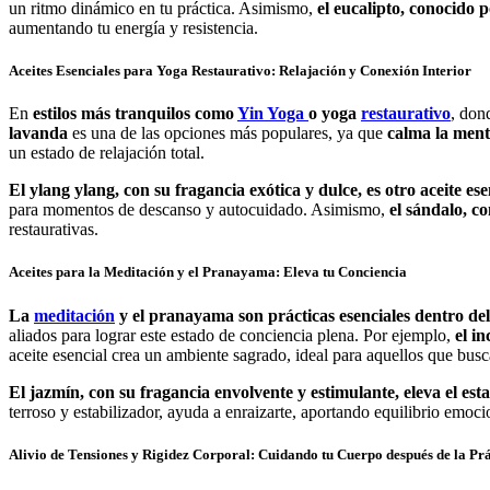
un ritmo dinámico en tu práctica. Asimismo,
el eucalipto, conocido 
aumentando tu energía y resistencia.
Aceites Esenciales para Yoga Restaurativo: Relajación y Conexión Interior
En
estilos más tranquilos como
Yin Yoga
o yoga
restaurativo
, don
lavanda
es una de las opciones más populares, ya que
calma la mente
un estado de relajación total.
El ylang ylang, con su fragancia exótica y dulce, es otro aceite ese
para momentos de descanso y autocuidado. Asimismo,
el sándalo, c
restaurativas.
Aceites para la Meditación y el Pranayama: Eleva tu Conciencia
La
meditación
y el pranayama son prácticas esenciales dentro de
aliados para lograr este estado de conciencia plena. Por ejemplo,
el i
aceite esencial crea un ambiente sagrado, ideal para aquellos que busca
El jazmín, con su fragancia envolvente y estimulante, eleva el est
terroso y estabilizador, ayuda a enraizarte, aportando equilibrio emoc
Alivio de Tensiones y Rigidez Corporal: Cuidando tu Cuerpo después de la Pr