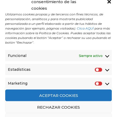
consentimiento de las
¡Únete a nuestra
cookies
Utilizamos cookies propias y de terceros con fines técnicos, de
clase de Yoga
personalización, analíticos y para mostrarte publicidad
personalizada a un perfil elaborado a partir de tus hábitos de
navegación (por ejemplo, páginas visitadas).
Clica AQUÍ
para más
especial en familia!
información sobre la Política de Cookies. Puedes aceptar todas las
cookies pulsando el botón “Aceptar” o rechazar su uso pulsando el
botón “Rechazar”.
Sábado 1 de junio a las 10AM
,
padres y
madres
están invitados a traer a sus
hijos
a
Funcional
Siempre activo
nuestra escuela para disfrutar juntos de una
experiencia de Yoga única.
Estadísticas
E
s
Marketing
M
t
¡Descubre los increíbles beneficios del
Yoga
!
a
a
ACEPTAR COOKIES
r
d
Reserva tu clase en nuestro centro o en
nuestra
RECHAZAR COOKIES
k
í
App
e
s