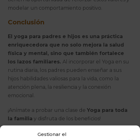
modelar un comportamiento positivo.
Conclusión
El yoga para padres e hijos es una práctica
enriquecedora que no solo mejora la salud
física y mental, sino que también fortalece
los lazos familiares.
Al incorporar el Yoga en su
rutina diaria, los padres pueden enseñar a sus
hijos habilidades valiosas para la vida, como la
atención plena, la resiliencia y la conexión
emocional.
¡Anímate a probar una clase de
Yoga para toda
la familia
y disfruta de los beneficios!
Gestionar el