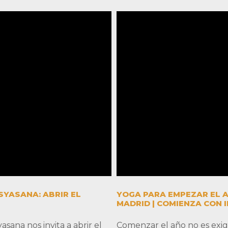
YASANA: ABRIR EL
YOGA PARA EMPEZAR EL 
MADRID | COMIENZA CON 
ana nos invita a abrir el
Comenzar el año no es exigi