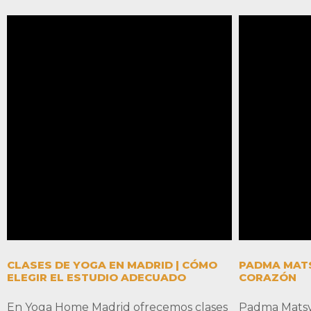
CLASES DE YOGA EN MADRID | CÓMO
PADMA MATS
ELEGIR EL ESTUDIO ADECUADO
CORAZÓN
En Yoga Home Madrid ofrecemos clases
Padma Matsyas