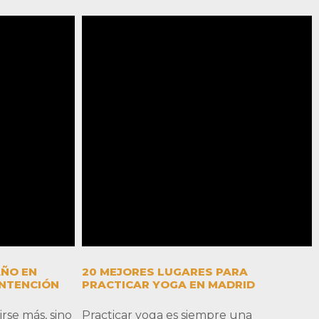
AÑO EN
20 MEJORES LUGARES PARA
INTENCIÓN
PRACTICAR YOGA EN MADRID
rse más, sino
Practicar yoga es siempre una