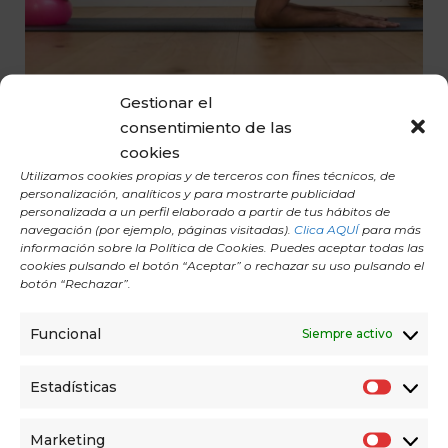
Gestionar el
consentimiento de las
cookies
PILATES PARA ESPALDA SALUDABLE
Utilizamos cookies propias y de terceros con fines técnicos, de
personalización, analíticos y para mostrarte publicidad
El Pilates fortalece y moviliza tu espalda de forma
personalizada a un perfil elaborado a partir de tus hábitos de
consciente, sin dolor y con seguridad.
navegación (por ejemplo, páginas visitadas).
Clica AQUÍ
para más
información sobre la Política de Cookies. Puedes aceptar todas las
cookies pulsando el botón “Aceptar” o rechazar su uso pulsando el
botón “Rechazar”.
Funcional
Siempre activo
Estadísticas
E
s
Marketing