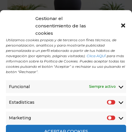
Gestionar el
consentimiento de las
cookies
Utilizamos cookies propias y de terceros con fines técnicos, de
personalización, analíticos y para mostrarte publicidad
personalizada a un perfil elaborado a partir de tus hábitos de
navegación (por ejemplo, páginas visitadas).
Clica AQUÍ
para más
información sobre la Política de Cookies. Puedes aceptar todas las
cookies pulsando el botón “Aceptar” o rechazar su uso pulsando el
botón “Rechazar”.
HANDSTANDS EN YOGA
Funcional
Siempre activo
Domina handstands en yoga y otras invertidas de
forma segura.
Estadísticas
E
s
Marketing
M
t
a
a
ACEPTAR COOKIES