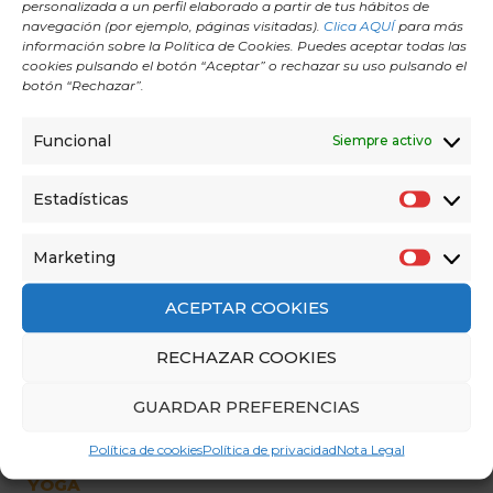
personalizada a un perfil elaborado a partir de tus hábitos de
navegación (por ejemplo, páginas visitadas).
Clica AQUÍ
para más
información sobre la Política de Cookies. Puedes aceptar todas las
cookies pulsando el botón “Aceptar” o rechazar su uso pulsando el
botón “Rechazar”.
Funcional
Siempre activo
Estadísticas
E
s
Marketing
M
t
a
a
ACEPTAR COOKIES
r
d
RECHAZAR COOKIES
k
í
e
s
GUARDAR PREFERENCIAS
t
t
i
i
Política de cookies
Política de privacidad
Nota Legal
DESCUBRE LOS BENEFICIOS DE LOS MUDRAS EN
n
c
YOGA