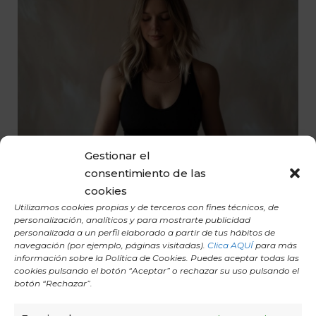
Gestionar el
consentimiento de las
cookies
Utilizamos cookies propias y de terceros con fines técnicos, de
personalización, analíticos y para mostrarte publicidad
personalizada a un perfil elaborado a partir de tus hábitos de
navegación (por ejemplo, páginas visitadas).
Clica AQUÍ
para más
información sobre la Política de Cookies. Puedes aceptar todas las
cookies pulsando el botón “Aceptar” o rechazar su uso pulsando el
6 POSTURAS RESTAURATIVAS DE YOGA
botón “Rechazar”.
PRENATAL. FORTALECE EL SUELO PÉLVICO Y
MEJORA LA POSTURA.