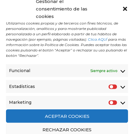
Gestionar el
sin restricciones.
consentimiento de las
cookies
Utilizamos cookies propias y de terceros con fines técnicos, de
personalización, analíticos y para mostrarte publicidad
personalizada a un perfil elaborado a partir de tus hábitos de
navegación (por ejemplo, páginas visitadas).
Clica AQUÍ
para más
información sobre la Política de Cookies. Puedes aceptar todas las
cookies pulsando el botón “Aceptar” o rechazar su uso pulsando el
botón “Rechazar”.
Funcional
Siempre activo
Estadísticas
E
s
Política de Privacidad
Marketing
M
t
Nota Legal
a
a
ACEPTAR COOKIES
Términos y condiciones
r
d
RECHAZAR COOKIES
k
í
hola@yogahomemadrid.com