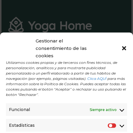
Gestionar el
Política de Privacidad
consentimiento de las
Nota Legal
cookies
Utilizamos cookies propias y de terceros con fines técnicos, de
Términos y condiciones
personalización, analíticos y para mostrarte publicidad
personalizada a un perfil elaborado a partir de tus hábitos de
hola@yogahomemadrid.com
navegación (por ejemplo, páginas visitadas).
Clica AQUÍ
para más
información sobre la Política de Cookies. Puedes aceptar todas las
cookies pulsando el botón “Aceptar” o rechazar su uso pulsando el
botón “Rechazar”.
Enlaces
Funcional
Siempre activo
Estadísticas
Yoga
E