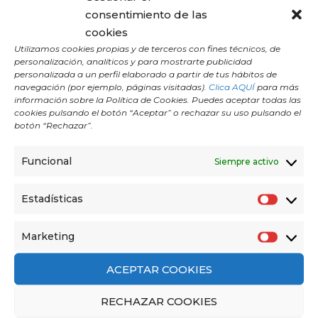
terapéutica que se originó...
consentimiento de las
cookies
Utilizamos cookies propias y de terceros con fines técnicos, de
personalización, analíticos y para mostrarte publicidad
personalizada a un perfil elaborado a partir de tus hábitos de
navegación (por ejemplo, páginas visitadas).
Clica AQUÍ
para más
información sobre la Política de Cookies. Puedes aceptar todas las
cookies pulsando el botón “Aceptar” o rechazar su uso pulsando el
botón “Rechazar”.
Funcional
Siempre activo
Estadísticas
E
s
Política de Privacidad
Marketing
M
t
Nota Legal
a
a
Términos y condiciones
ACEPTAR COOKIES
r
d
RECHAZAR COOKIES
hola@yogahomemadrid.com
k
í