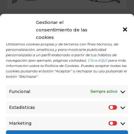
LOS NADIS EN EL YOGA
Gestionar el
consentimiento de las
Los Nadis son canales sutiles por donde circula el
cookies
Prana, la energía vital que mantiene y activa el
Utilizamos cookies propias y de terceros con fines técnicos, de
cuerpo.
personalización, analíticos y para mostrarte publicidad
personalizada a un perfil elaborado a partir de tus hábitos de
navegación (por ejemplo, páginas visitadas).
Clica AQUÍ
para más
información sobre la Política de Cookies. Puedes aceptar todas las
cookies pulsando el botón “Aceptar” o rechazar su uso pulsando el
botón “Rechazar”.
Funcional
Siempre activo
Estadísticas
E
s
Marketing
M
t