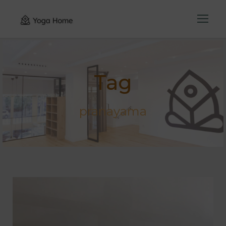
Tag
pranayama