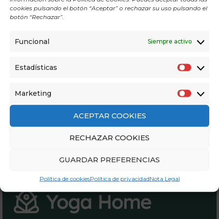
cookies pulsando el botón “Aceptar” o rechazar su uso pulsando el
botón “Rechazar”.
QUÉ ES EL NADA YOGA
Funcional
Siempre activo
El Nada Yoga, también conocido como el Yoga del
Estadísticas
Sonido, es una antigua práctica espiritual y
E
terapéutica que se originó...
s
Marketing
M
t
a
a
ACEPTAR COOKIES
r
d
RECHAZAR COOKIES
k
í
e
s
GUARDAR PREFERENCIAS
t
t
i
i
Política de cookies
Política de privacidad
Nota Legal
n
c
g
a
s