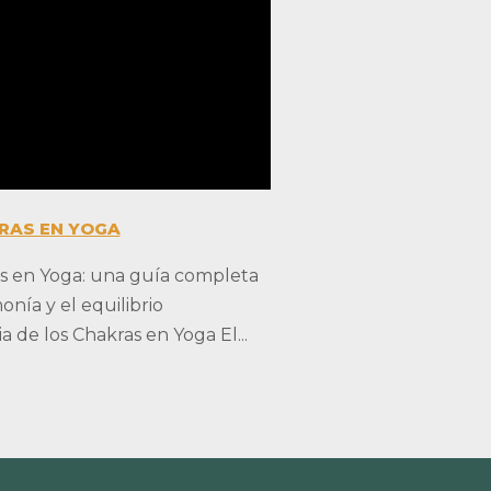
RAS EN YOGA
s en Yoga: una guía completa
onía y el equilibrio
 de los Chakras en Yoga El...