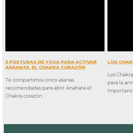
5 POSTURAS DE YOGA PARA ACTIVAR
LOS CHAK
ANAHATA, EL CHAKRA CORAZÓN
Los Chakra
Te compartimos cinco asanas
para la arm
recomendadas para abrir Anahata el
Importancia
Chakra corazón