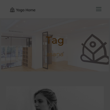
Tag
asana