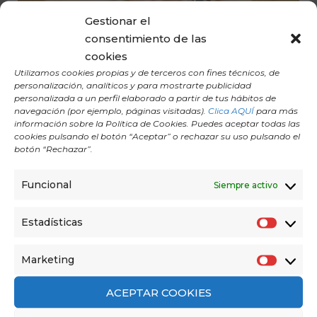
Gestionar el
consentimiento de las
cookies
Utilizamos cookies propias y de terceros con fines técnicos, de
personalización, analíticos y para mostrarte publicidad
personalizada a un perfil elaborado a partir de tus hábitos de
navegación (por ejemplo, páginas visitadas).
Clica AQUÍ
para más
información sobre la Política de Cookies. Puedes aceptar todas las
cookies pulsando el botón “Aceptar” o rechazar su uso pulsando el
botón “Rechazar”.
EL PODEROSO EFECTO ANTIOXIDANTE DEL
Funcional
Siempre activo
YOGA
Descubre cómo el yoga puede convertirse en tu
Estadísticas
E
aliado antioxidante definitivo.
s
Marketing
M
t
a
a
ACEPTAR COOKIES
r
d