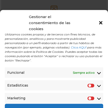
Gestionar el
Subscríbete a nuestra
consentimiento de las
newsletter
cookies
Utilizamos cookies propias y de terceros con fines técnicos, de
personalización, analíticos y para mostrarte publicidad
Recibe información sobre nuestras clases
personalizada a un perfil elaborado a partir de tus hábitos de
navegación (por ejemplo, páginas visitadas).
Clica AQUÍ
para más
información sobre la Política de Cookies. Puedes aceptar todas las
cookies pulsando el botón “Aceptar” o rechazar su uso pulsando el
botón “Rechazar”.
Funcional
Siempre activo
Estadísticas
E
s
Marketing
M
t
a
a